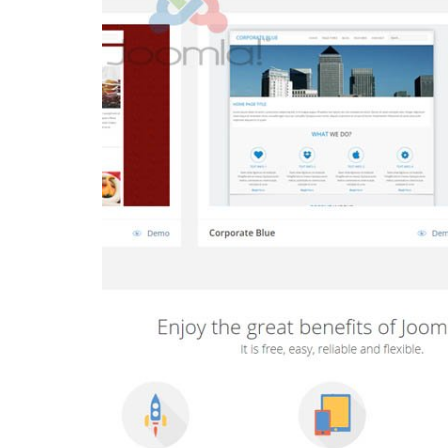
κή, απεριόριστη
νάλογα με τις