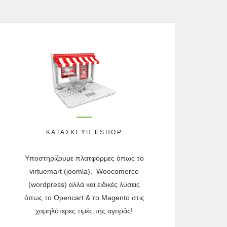
ΚΑΤΑΣΚΕΥΉ ESHOP
Υποστηρίζουμε πλατφόρμες όπως το
Μ
virtuemart (joomla), Woocomerce
(wordpress) αλλά και ειδικές λύσεις
όπως το Opencart & το Magento στις
χαμηλότερες τιμές της αγοράς!
Ε